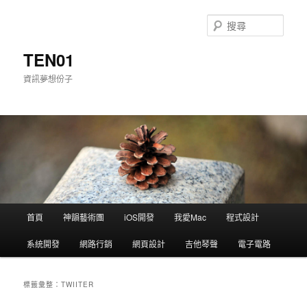
搜
尋
TEN01
資訊夢想份子
主選單
首頁
神韻藝術團
iOS開發
我愛Mac
程式設計
跳到主內容
跳到第二內容
系統開發
網路行銷
網頁設計
吉他琴聲
電子電路
標籤彙整：
TWIITER