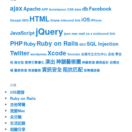
ajax
Apache
db
Facebook
APP
Autolayout
CSS
date
HTML
iOS
Google SEO
iframe
inbound link
iPhone
jQuery
JavaScript
json
mac
mail
os x
outbound link
PHP
Ruby on Rails
Ruby
SQL Injection
SEO
Twiiter
Xcode
wordpress
Youtube
台南市立文化中心
吉他
學吉
演出
神韻藝術團
他
換合弦
搜尋引擎優化
神韻表演
網頁設計
自彈自
資訊安全
阻抗匹配
唱
藝術表演
表演藝術
音樂播放器
分類
iOS開發
Ruby on Rails
吉他琴聲
我愛Mac
未分類
生活記錄
相關分享