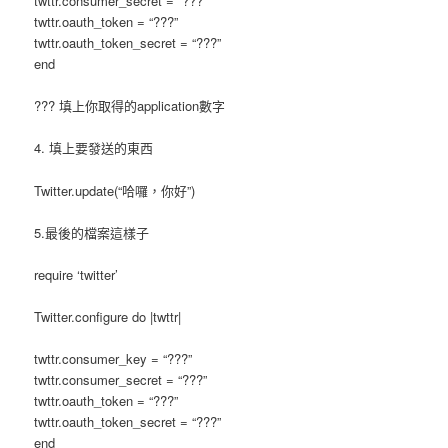
twttr.consumer_secret = “???”
twttr.oauth_token = “???”
twttr.oauth_token_secret = “???”
end
??? 填上你取得的application數字
4. 填上要發送的東西
Twitter.update(“哈囉，你好”)
5.最後的檔案這樣子
require ‘twitter’
Twitter.configure do |twttr|
twttr.consumer_key = “???”
twttr.consumer_secret = “???”
twttr.oauth_token = “???”
twttr.oauth_token_secret = “???”
end