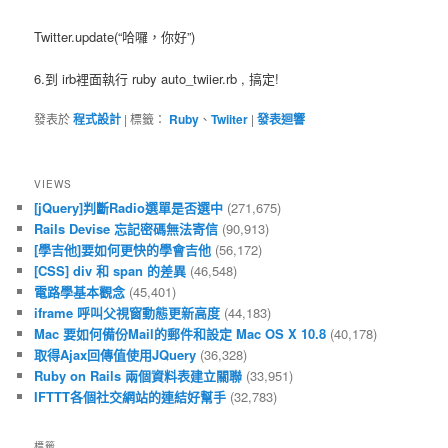
Twitter.update(“哈囉，你好”)
6.到 irb裡面執行 ruby auto_twiier.rb , 搞定!
發表於
程式設計
|
標籤：
Ruby
、
Twiiter
|
發表迴響
VIEWS
[jQuery]判斷Radio選單是否選中
(271,675)
Rails Devise 忘記密碼無法寄信
(90,913)
[學吉他]要如何更快的學會吉他
(56,172)
[CSS] div 和 span 的差異
(46,548)
電路學基本觀念
(45,401)
iframe 呼叫父視窗動態更新高度
(44,183)
Mac 要如何備份Mail的郵件和設定 Mac OS X 10.8
(40,178)
取得Ajax回傳值使用JQuery
(36,328)
Ruby on Rails 兩個資料表建立關聯
(33,951)
IFTTT各個社交網站的連結好幫手
(32,783)
標籤