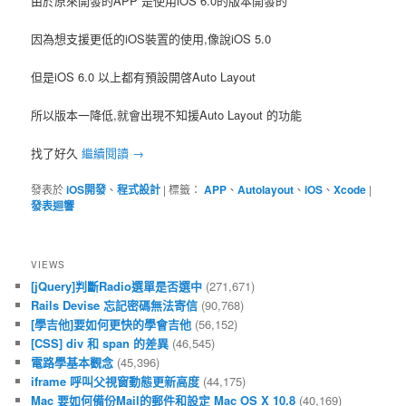
由於原來開發的APP 是使用iOS 6.0的版本開發的
因為想支援更低的iOS裝置的使用,像說iOS 5.0
但是iOS 6.0 以上都有預設開啓Auto Layout
所以版本一降低,就會出現不知援Auto Layout 的功能
找了好久
繼續閱讀
→
發表於
iOS開發
、
程式設計
|
標籤：
APP
、
Autolayout
、
iOS
、
Xcode
|
發表迴響
VIEWS
[jQuery]判斷Radio選單是否選中
(271,671)
Rails Devise 忘記密碼無法寄信
(90,768)
[學吉他]要如何更快的學會吉他
(56,152)
[CSS] div 和 span 的差異
(46,545)
電路學基本觀念
(45,396)
iframe 呼叫父視窗動態更新高度
(44,175)
Mac 要如何備份Mail的郵件和設定 Mac OS X 10.8
(40,169)