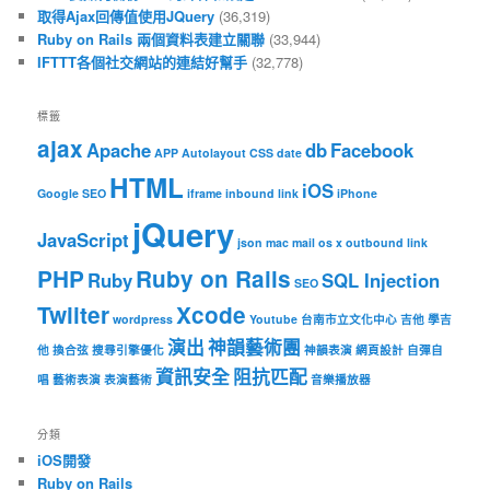
取得Ajax回傳值使用JQuery
(36,319)
Ruby on Rails 兩個資料表建立關聯
(33,944)
IFTTT各個社交網站的連結好幫手
(32,778)
標籤
ajax
Apache
db
Facebook
APP
Autolayout
CSS
date
HTML
iOS
Google SEO
iframe
inbound link
iPhone
jQuery
JavaScript
json
mac
mail
os x
outbound link
PHP
Ruby on Rails
Ruby
SQL Injection
SEO
Twiiter
Xcode
wordpress
Youtube
台南市立文化中心
吉他
學吉
演出
神韻藝術團
他
換合弦
搜尋引擎優化
神韻表演
網頁設計
自彈自
資訊安全
阻抗匹配
唱
藝術表演
表演藝術
音樂播放器
分類
iOS開發
Ruby on Rails