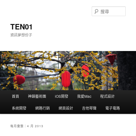
搜
尋
TEN01
資訊夢想份子
主選單
首頁
神韻藝術團
iOS開發
我愛Mac
程式設計
跳到主內容
跳到第二內容
系統開發
網路行銷
網頁設計
吉他琴聲
電子電路
每月彙整：
4 月 2013