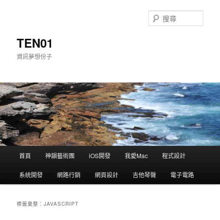
搜
尋
TEN01
資訊夢想份子
主選單
首頁
神韻藝術團
iOS開發
我愛Mac
程式設計
跳到主內容
跳到第二內容
系統開發
網路行銷
網頁設計
吉他琴聲
電子電路
標籤彙整：
JAVASCRIPT