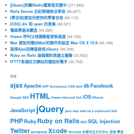
[jQuery]判斷Radio選單是否選中
(271,660)
Rails Devise 忘記密碼無法寄信
(90,607)
[學吉他]要如何更快的學會吉他
(56,115)
[CSS] div 和 span 的差異
(46,521)
電路學基本觀念
(45,385)
iframe 呼叫父視窗動態更新高度
(44,162)
Mac 要如何備份Mail的郵件和設定 Mac OS X 10.8
(40,149)
取得Ajax回傳值使用JQuery
(36,306)
Ruby on Rails 兩個資料表建立關聯
(33,932)
IFTTT各個社交網站的連結好幫手
(32,765)
標籤
ajax
Apache
db
Facebook
APP
Autolayout
CSS
date
HTML
iOS
Google SEO
iframe
inbound link
iPhone
jQuery
JavaScript
json
mac
mail
os x
outbound link
PHP
Ruby on Rails
Ruby
SQL Injection
SEO
Twiiter
Xcode
wordpress
Youtube
台南市立文化中心
吉他
學吉