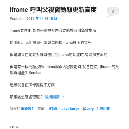
iframe 呼叫父視窗動態更新高度
2
Posted on
2012 年 11 月 15 日
iframe要善用,如果是網頁有內容要給搜尋引擎收集時
使用iframe時,搜尋引擎會忽略掉iframe裡面的資訊
但是如果在開發系統時使用到iframe的功能時,有時蠻方面的
但是有一個問題,如果iframe網頁內容變動時,就會在使用iframe的父
網頁裡產生Scrobar
這樣就會使操作變得不方面
那應該怎麼處理呢？
繼續閱讀
→
發表於
網頁設計
|
標籤：
HTML
、
JavaScript
、
jQuery
|
2
則回覆
VIEWS