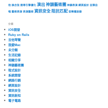
演出
神韻藝術團
他
換合弦
搜尋引擎優化
神韻表演
網頁設計
自彈自
資訊安全
阻抗匹配
唱
藝術表演
表演藝術
音樂播放器
分類
iOS開發
Ruby on Rails
吉他琴聲
我愛Mac
未分類
生活記錄
相關分享
神韻藝術團
程式設計
系統開發
網路行銷
網頁設計
資訊安全
資訊新知
電子電路