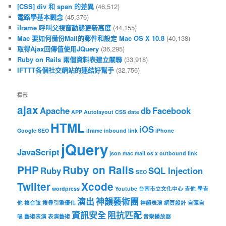
[CSS] div 和 span 的差異
(46,512)
電路學基本觀念
(45,376)
iframe 呼叫父視窗動態更新高度
(44,155)
Mac 要如何備份Mail的郵件和設定 Mac OS X 10.8
(40,138)
取得Ajax回傳值使用JQuery
(36,295)
Ruby on Rails 兩個資料表建立關聯
(33,918)
IFTTT各個社交網站的連結好幫手
(32,756)
標籤
ajax
Apache
db
Facebook
APP
Autolayout
CSS
date
HTML
iOS
Google SEO
iframe
inbound link
iPhone
jQuery
JavaScript
json
mac
mail
os x
outbound link
PHP
Ruby on Rails
Ruby
SQL Injection
SEO
Twiiter
Xcode
wordpress
Youtube
台南市立文化中心
吉他
學吉
演出
神韻藝術團
他
換合弦
搜尋引擎優化
神韻表演
網頁設計
自彈自
資訊安全
阻抗匹配
唱
藝術表演
表演藝術
音樂播放器