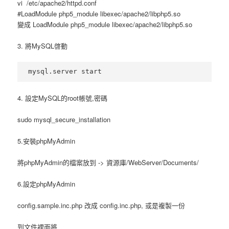
vi /etc/apache2/httpd.conf
#LoadModule php5_module libexec/apache2/libphp5.so
變成 LoadModule php5_module libexec/apache2/libphp5.so
3. 將MySQL啓動
4. 設定MySQL的root帳號,密碼
sudo mysql_secure_installation
5.安裝phpMyAdmin
將phpMyAdmin的檔案放到 -> 資源庫/WebServer/Documents/
6.設定phpMyAdmin
config.sample.inc.php 改成 config.inc.php, 或是複製一份
到文件裡面將