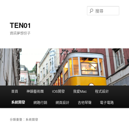
搜
尋
TEN01
資訊夢想份子
主選單
首頁
神韻藝術團
iOS開發
我愛Mac
程式設計
跳到主內容
跳到第二內容
系統開發
網路行銷
網頁設計
吉他琴聲
電子電路
分類彙整：
系統開發