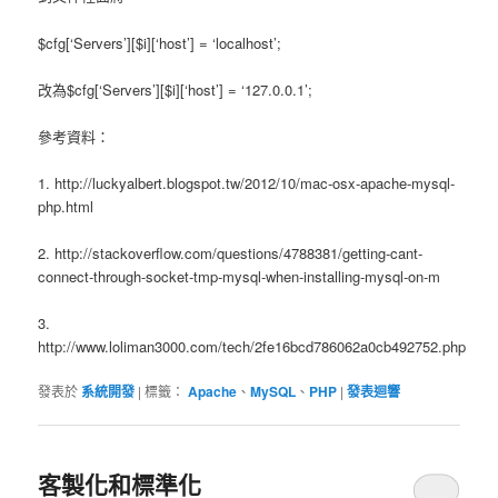
$cfg[‘Servers’][$i][‘host’] = ‘localhost’;
改為$cfg[‘Servers’][$i][‘host’] = ‘127.0.0.1’;
參考資料：
1. http://luckyalbert.blogspot.tw/2012/10/mac-osx-apache-mysql-
php.html
2. http://stackoverflow.com/questions/4788381/getting-cant-
connect-through-socket-tmp-mysql-when-installing-mysql-on-m
3.
http://www.loliman3000.com/tech/2fe16bcd786062a0cb492752.php
發表於
系統開發
|
標籤：
Apache
、
MySQL
、
PHP
|
發表迴響
客製化和標準化