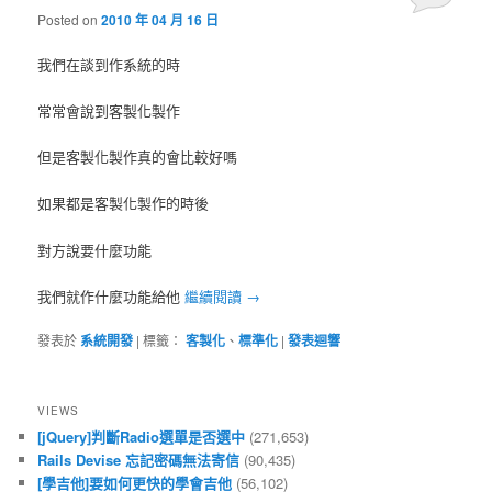
Posted on
2010 年 04 月 16 日
我們在談到作系統的時
常常會說到客製化製作
但是客製化製作真的會比較好嗎
如果都是客製化製作的時後
對方說要什麼功能
我們就作什麼功能給他
繼續閱讀
→
發表於
系統開發
|
標籤：
客製化
、
標準化
|
發表迴響
VIEWS
[jQuery]判斷Radio選單是否選中
(271,653)
Rails Devise 忘記密碼無法寄信
(90,435)
[學吉他]要如何更快的學會吉他
(56,102)