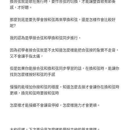
換合弦就是歌在進行時，要作合弦的切換，才能讓整首歌有節奏
感，才好聽。
那麼到底是要先學會按和弦再來學換和弦，還是怎樣作會比較好
呢?
我的認為是學按合弦和學換和弦同步進行，
因為初學者按合弦就是不太知道怎麼樣能把合弦按的紮實不走音，
又不會讓手指太痛，
但是如果你能按合弦和換和弦同步學習的話，在換和弦時，能讓你
找到怎麼樣按好和弦的手感
慢慢的能增加你按和弦的穩度，知道怎麼去按才會讓你在換和弦時
更順，換完和弦時要按和弦時
怎麼樣才能接續不會讓音停掉，怎麼樣施力才會更順。
大約這樣，下次再分享怎麼樣能學好吉他的基本樂理。