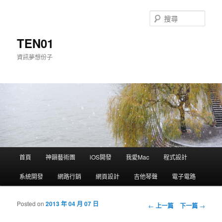
搜
尋
TEN01
資訊夢想份子
主選單
首頁
神韻藝術團
iOS開發
我愛Mac
程式設計
跳到主內容
跳到第二內容
系統開發
網路行銷
網頁設計
吉他琴聲
電子電路
Posted on
2013 年 04 月 07 日
瀏覽文章
←
上一篇
下一篇
→